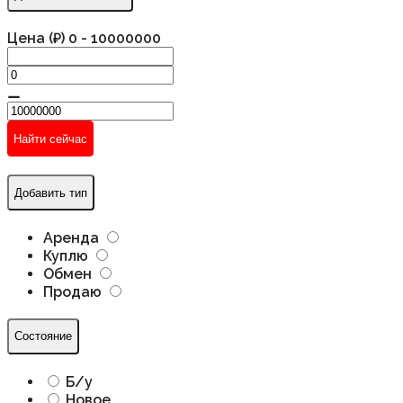
Цена (₽)
0
-
10000000
⚊
Найти сейчас
Добавить тип
Аренда
Куплю
Обмен
Продаю
Состояние
Б/у
Новое