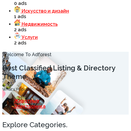
0 ads
Искусство и дизайн
1 ads
Недвижимость
2 ads
Услуги
2 ads
Welcome To Adforest
Best Classified Listing & Directory
Theme
What's Popular
Животные
Электроника
Explore Categories.