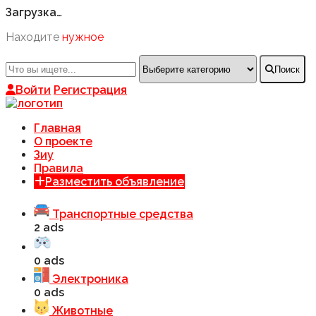
Загрузка…
Находите
нужное
Поиск
Войти
Регистрация
Главная
О проекте
Зиу
Правила
Разместить объявление
Транспортные средства
2 ads
0 ads
Электроника
0 ads
Животные